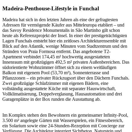
Madeira-Penthouse-Lifestyle in Funchal
Madeira hat sich in den letzten Jahren als eine der gefragtesten
Adressen für vermögende Käufer aus Mitteleuropa etabliert – und
das Savoy Residence Monumentalis in São Martinho gilt schon
heute als Referenzprojekt der Insel. In einer der prestigeträchtigsten
Lagen Funchals entsteht hier ein zeitloses Architekturensemble mit
Blick auf den Atlantik, wenige Minuten vom Stadtzentrum und den
Stränden von Praia Formosa entfernt. Das angebotene T2-
Apartment verbindet 174,45 m² hochwertig ausgestatteten
Innenraum mit großzügigen 492,5 m² privaten Außenbereichen. Das
südorientierte Wohnzimmer öffnet sich zu einem weitläufigen
Balkon mit eigenem Pool (53,70 m²), Sonnenterrasse und
Pflanzzonen – ein privater Rückzugsort über den Dächern Funchals.
Zwei großzügige Schlafzimmer mit eigenen Bädern, eine
vollständig ausgestattete Küche mit separater Hauswirtschaft,
Vollklimatisierung, Doppelverglasung, Hausautomation und drei
Garagenplätze in der Box runden die Ausstattung ab.
Im Komplex stehen den Bewohnern ein gemeinsamer Infinity-Pool,
3.500 m² angelegte Gärten mit Wasserspielen, ein Fitnessbereich,
ein Solarium sowie eine 24-Stunden-Rezeption mit Concierge zur
Verfügung. Die Architektur integriert Sichtbeton, Naturstein und