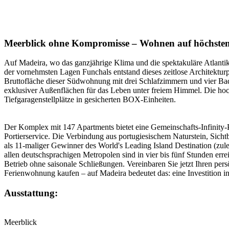
Meerblick ohne Kompromisse – Wohnen auf höchste
Auf Madeira, wo das ganzjährige Klima und die spektakuläre Atlantik
der vornehmsten Lagen Funchals entstand dieses zeitlose Architekturpr
Bruttofläche dieser Südwohnung mit drei Schlafzimmern und vier Bade
exklusiver Außenflächen für das Leben unter freiem Himmel. Die hoc
Tiefgaragenstellplätze in gesicherten BOX-Einheiten.
Der Komplex mit 147 Apartments bietet eine Gemeinschafts-Infinity-
Portierservice. Die Verbindung aus portugiesischem Naturstein, Sicht
als 11-maliger Gewinner des World's Leading Island Destination (zule
allen deutschsprachigen Metropolen sind in vier bis fünf Stunden er
Betrieb ohne saisonale Schließungen. Vereinbaren Sie jetzt Ihren pe
Ferienwohnung kaufen – auf Madeira bedeutet das: eine Investition in
Ausstattung:
Meerblick