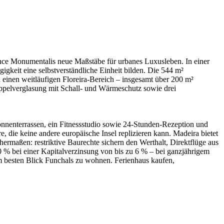
dence Monumentalis neue Maßstäbe für urbanes Luxusleben. In einer
igkeit eine selbstverständliche Einheit bilden. Die 544 m²
 einen weitläufigen Floreira-Bereich – insgesamt über 200 m²
oppelverglasung mit Schall- und Wärmeschutz sowie drei
onnenterrassen, ein Fitnessstudio sowie 24-Stunden-Rezeption und
 die keine andere europäische Insel replizieren kann. Madeira bietet
ermaßen: restriktive Baurechte sichern den Werthalt, Direktflüge aus
0 % bei einer Kapitalverzinsung von bis zu 6 % – bei ganzjährigem
em besten Blick Funchals zu wohnen. Ferienhaus kaufen,