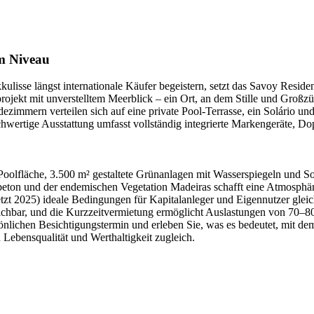
m Niveau
kulisse längst internationale Käufer begeistern, setzt das Savoy Resi
ojekt mit unverstelltem Meerblick – ein Ort, an dem Stille und Großzüg
zimmern verteilen sich auf eine private Pool-Terrasse, ein Solário und
hwertige Ausstattung umfasst vollständig integrierte Markengeräte, D
Poolfläche, 3.500 m² gestaltete Grünanlagen mit Wasserspiegeln und S
beton und der endemischen Vegetation Madeiras schafft eine Atmosphäre,
tzt 2025) ideale Bedingungen für Kapitalanleger und Eigennutzer gleich
reichbar, und die Kurzzeitvermietung ermöglicht Auslastungen von 70–8
rsönlichen Besichtigungstermin und erleben Sie, was es bedeutet, mit d
 Lebensqualität und Werthaltigkeit zugleich.