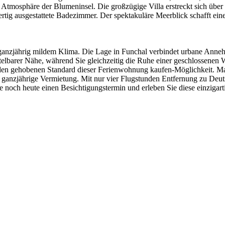
gen Atmosphäre der Blumeninsel. Die großzügige Villa erstreckt sich ü
ertig ausgestattete Badezimmer. Der spektakuläre Meerblick schafft e
 ganzjährig mildem Klima. Die Lage in Funchal verbindet urbane Anneh
ittelbarer Nähe, während Sie gleichzeitig die Ruhe einer geschlossene
den gehobenen Standard dieser Ferienwohnung kaufen-Möglichkeit. Madei
nzjährige Vermietung. Mit nur vier Flugstunden Entfernung zu Deutsch
e noch heute einen Besichtigungstermin und erleben Sie diese einzigarti