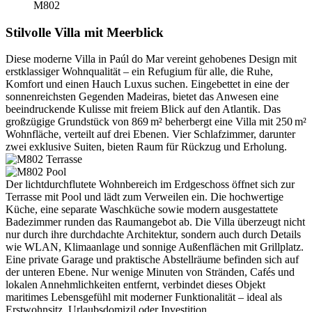
M802
Stilvolle Villa mit Meerblick
Diese moderne Villa in Paúl do Mar vereint gehobenes Design mit
erstklassiger Wohnqualität – ein Refugium für alle, die Ruhe,
Komfort und einen Hauch Luxus suchen. Eingebettet in eine der
sonnenreichsten Gegenden Madeiras, bietet das Anwesen eine
beeindruckende Kulisse mit freiem Blick auf den Atlantik. Das
großzügige Grundstück von 869 m² beherbergt eine Villa mit 250 m²
Wohnfläche, verteilt auf drei Ebenen. Vier Schlafzimmer, darunter
zwei exklusive Suiten, bieten Raum für Rückzug und Erholung.
Der lichtdurchflutete Wohnbereich im Erdgeschoss öffnet sich zur
Terrasse mit Pool und lädt zum Verweilen ein. Die hochwertige
Küche, eine separate Waschküche sowie modern ausgestattete
Badezimmer runden das Raumangebot ab. Die Villa überzeugt nicht
nur durch ihre durchdachte Architektur, sondern auch durch Details
wie WLAN, Klimaanlage und sonnige Außenflächen mit Grillplatz.
Eine private Garage und praktische Abstellräume befinden sich auf
der unteren Ebene. Nur wenige Minuten von Stränden, Cafés und
lokalen Annehmlichkeiten entfernt, verbindet dieses Objekt
maritimes Lebensgefühl mit moderner Funktionalität – ideal als
Erstwohnsitz, Urlaubsdomizil oder Investition.