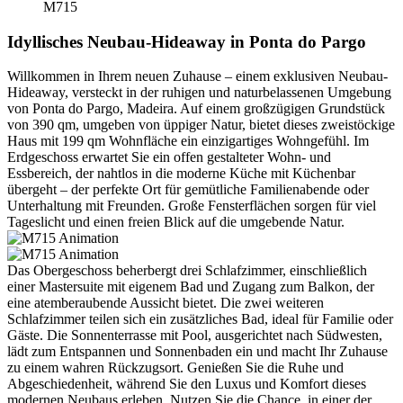
M715
Idyllisches Neubau-Hideaway in Ponta do Pargo
Willkommen in Ihrem neuen Zuhause – einem exklusiven Neubau-
Hideaway, versteckt in der ruhigen und naturbelassenen Umgebung
von Ponta do Pargo, Madeira. Auf einem großzügigen Grundstück
von 390 qm, umgeben von üppiger Natur, bietet dieses zweistöckige
Haus mit 199 qm Wohnfläche ein einzigartiges Wohngefühl. Im
Erdgeschoss erwartet Sie ein offen gestalteter Wohn- und
Essbereich, der nahtlos in die moderne Küche mit Küchenbar
übergeht – der perfekte Ort für gemütliche Familienabende oder
Unterhaltung mit Freunden. Große Fensterflächen sorgen für viel
Tageslicht und einen freien Blick auf die umgebende Natur.
Das Obergeschoss beherbergt drei Schlafzimmer, einschließlich
einer Mastersuite mit eigenem Bad und Zugang zum Balkon, der
eine atemberaubende Aussicht bietet. Die zwei weiteren
Schlafzimmer teilen sich ein zusätzliches Bad, ideal für Familie oder
Gäste. Die Sonnenterrasse mit Pool, ausgerichtet nach Südwesten,
lädt zum Entspannen und Sonnenbaden ein und macht Ihr Zuhause
zu einem wahren Rückzugsort. Genießen Sie die Ruhe und
Abgeschiedenheit, während Sie den Luxus und Komfort dieses
modernen Neubaus erleben. Nutzen Sie die Chance, in einer der