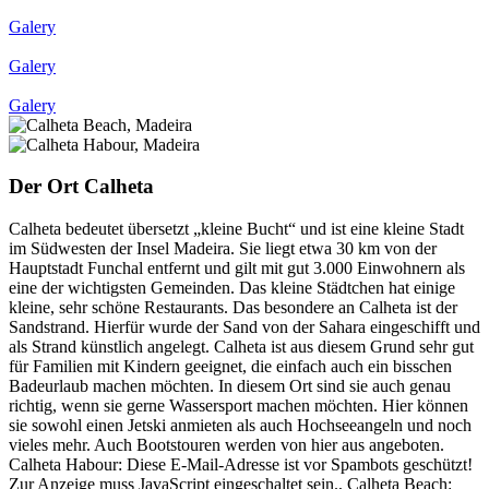
Galery
Galery
Galery
Der Ort Calheta
Calheta bedeutet übersetzt „kleine Bucht“ und ist eine kleine Stadt
im Südwesten der Insel Madeira. Sie liegt etwa 30 km von der
Hauptstadt Funchal entfernt und gilt mit gut 3.000 Einwohnern als
eine der wichtigsten Gemeinden. Das kleine Städtchen hat einige
kleine, sehr schöne Restaurants. Das besondere an Calheta ist der
Sandstrand. Hierfür wurde der Sand von der Sahara eingeschifft und
als Strand künstlich angelegt. Calheta ist aus diesem Grund sehr gut
für Familien mit Kindern geeignet, die einfach auch ein bisschen
Badeurlaub machen möchten. In diesem Ort sind sie auch genau
richtig, wenn sie gerne Wassersport machen möchten. Hier können
sie sowohl einen Jetski anmieten als auch Hochseeangeln und noch
vieles mehr. Auch Bootstouren werden von hier aus angeboten.
Calheta Habour:
Diese E-Mail-Adresse ist vor Spambots geschützt!
Zur Anzeige muss JavaScript eingeschaltet sein.
, Calheta Beach: