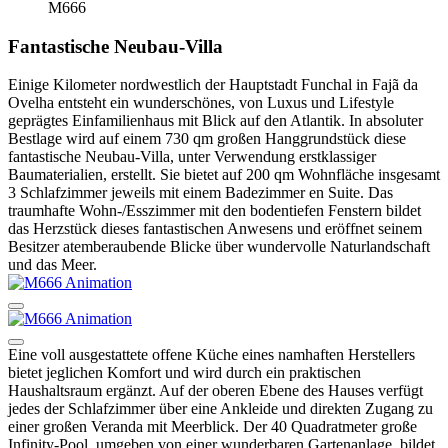
M666
Fantastische Neubau-Villa
Einige Kilometer nordwestlich der Hauptstadt Funchal in Fajã da
Ovelha entsteht ein wunderschönes, von Luxus und Lifestyle
geprägtes Einfamilienhaus mit Blick auf den Atlantik. In absoluter
Bestlage wird auf einem 730 qm großen Hanggrundstück diese
fantastische Neubau-Villa, unter Verwendung erstklassiger
Baumaterialien, erstellt. Sie bietet auf 200 qm Wohnfläche insgesamt
3 Schlafzimmer jeweils mit einem Badezimmer en Suite. Das
traumhafte Wohn-/Esszimmer mit den bodentiefen Fenstern bildet
das Herzstück dieses fantastischen Anwesens und eröffnet seinem
Besitzer atemberaubende Blicke über wundervolle Naturlandschaft
und das Meer.
Eine voll ausgestattete offene Küche eines namhaften Herstellers
bietet jeglichen Komfort und wird durch ein praktischen
Haushaltsraum ergänzt. Auf der oberen Ebene des Hauses verfügt
jedes der Schlafzimmer über eine Ankleide und direkten Zugang zu
einer großen Veranda mit Meerblick. Der 40 Quadratmeter große
Infinity-Pool, umgeben von einer wunderbaren Gartenanlage, bildet