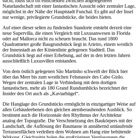
sucht, muss sich oft entscheiden zwischen abgelegenerer
Naturlandschaft mit einer fantastischen Aussicht oder zentraler Lage,
möglichst in der Nähe der Hauptstadt Funchal. Es gibt auf der Insel
nur wenige, privilegierte Grundstücke, die beides bieten.
Auf einer dieser selten zu findenden Standorte entsteht derzeit eine
neue Supervilla, die einen Vergleich mit Luxusanwesen in Florida
oder auf Mallorca nicht zu scheuen braucht. Das rund 1800
Quadratmeter große Baugrundstück liegt in Arieiro, einem westlich
der Innenstadt an der Küstenlinie gelegenen Stadtteil. Das
Grundstück liegt auf einer Erhebung, auf der in den letzten Jahren
ausschließlich Luxusvillen entstanden.
Von dem östlich gelegenen São Martinho schweift der Blick hier
über das Meer bis zum westlichen Felsmassiv des Cabo Girão.
Wegen der zentralen Lage in Verbindung mit dem dortigen
fantastischen, mehr als 180 Grand Rundumblicks bezeichnet der
Insider den Ort auch als „Kaviarhügel“.
Die Hanglage des Grundstücks ermöglicht in einzigartiger Weise auf
allen Gebäudeebenen den gleichen atemberaubenden Ausblick. So
bestimmt auch die Horizontale den Rhythmus der Architektur
analog der Topografie. Die Verschmelzung des Baukörpers mit der
Landschaft, die Auflösung der Baumasse in annähernd umlaufende
Terrassenflächen verleihen dem Wohnen am Hang eine behütende
Wirkung. Gleichzeitig holen die großzügigen Verglasungen die