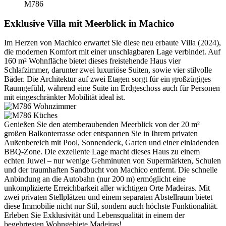
M786
Exklusive Villa mit Meerblick in Machico
Im Herzen von Machico erwartet Sie diese neu erbaute Villa (2024),
die modernen Komfort mit einer unschlagbaren Lage verbindet. Auf
160 m² Wohnfläche bietet dieses freistehende Haus vier
Schlafzimmer, darunter zwei luxuriöse Suiten, sowie vier stilvolle
Bäder. Die Architektur auf zwei Etagen sorgt für ein großzügiges
Raumgefühl, während eine Suite im Erdgeschoss auch für Personen
mit eingeschränkter Mobilität ideal ist.
Genießen Sie den atemberaubenden Meerblick von der 20 m²
großen Balkonterrasse oder entspannen Sie in Ihrem privaten
Außenbereich mit Pool, Sonnendeck, Garten und einer einladenden
BBQ-Zone. Die exzellente Lage macht dieses Haus zu einem
echten Juwel – nur wenige Gehminuten von Supermärkten, Schulen
und der traumhaften Sandbucht von Machico entfernt. Die schnelle
Anbindung an die Autobahn (nur 200 m) ermöglicht eine
unkomplizierte Erreichbarkeit aller wichtigen Orte Madeiras. Mit
zwei privaten Stellplätzen und einem separaten Abstellraum bietet
diese Immobilie nicht nur Stil, sondern auch höchste Funktionalität.
Erleben Sie Exklusivität und Lebensqualität in einem der
begehrtesten Wohngebiete Madeiras!